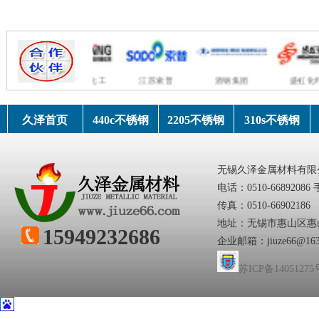
锈钢
湖北三宁化工
江苏索普
酒钢集团
盛虹化纤
久泽首页
440c不锈钢
2205不锈钢
310s不锈钢
无锡久泽金属材料有限
电话：0510-66892086 
传真：0510-66902186
地址：无锡市惠山区惠
15949232686
企业邮箱：jiuze66@163
苏ICP备14051275