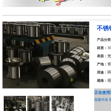
不锈
产品分类
30
材质：
表面：
青
产地：
环
用途：
规格：
正在使用
昌隆环保 高